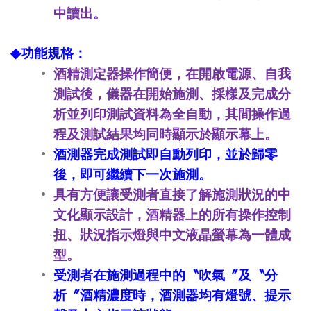
中讀出。
◆
功能規格：
酒精測定器操作簡便，在開啟電源、自我
測試後，儀器在開始施測、採樣及完成分
析並列印測試資料為全自動，其間操作過
程及測試結果均同時顯示於顯示幕上。
酒測器完成測試即自動列印，並於歸零
後，即可繼續下一次施測。
具有方便讓受測者直接了解施測狀況的中
文化顯示設計，酒精器上的所有操作控制
扭、狀況指示燈與中文液晶螢幕為一體成
型。
受測者在施測過程中的〝吹氣〞及〝分
析〞酒精濃度時，酒測器均有燈號、提示