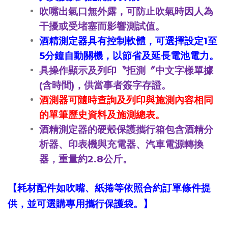
吹嘴出氣口無外露，可防止吹氣時因人為
干擾或受堵塞而影響測試值。
酒精測定器具有控制軟體，可選擇設定1至
5分鐘自動關機，以節省及延長電池電力。
具操作顯示及列印〝拒測〞中文字樣單據
(含時間)，供當事者簽字存證。
酒測器可隨時查詢及列印與施測內容相同
的單筆歷史資料及施測總表。
酒精測定器的硬殼保護攜行箱包含酒精分
析器、印表機與充電器、汽車電源轉換
器，重量約2.8公斤。
【耗材配件如吹嘴、紙捲等依照合約訂單條件提
供，並可選購專用攜行保護袋。】