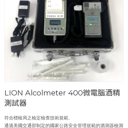
LION Alcolmeter 400微電腦酒精
測試器
符合標檢局之檢定檢查技術規範、
通過美國交通部制定的國家公路安全管理規範的酒測器檢測