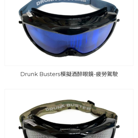
Drunk Busters模擬酒醉眼鏡-疲勞駕駛