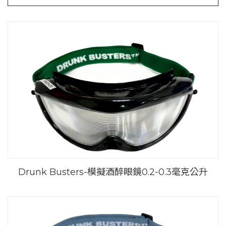
Drunk Busters-模擬酒醉眼鏡0.2-0.3毫克公升