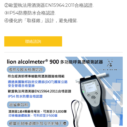
②歐盟執法用酒測器EN15964:2011合格認證.
③IP54防塵防水合格認證.
④優化的「取樣錐」設計，避免殘留.
聯絡諮詢